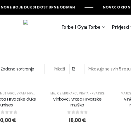
OVE BOJE DUKSI DOSTUPNE ODMAH
NOVO: ORION 
Torbe I Gym Torbe
Privjesci
Prikaži:
Prikazuje se svih 5 rezu
MUŠKARCI
,
VRATA HRVATSKE
MAJICE
,
MUŠKARCI
,
VRATA HRVATSKE
MAJIC
rata Hrvatske duks
Vinkovci, vrata Hrvatske
Vin
unisex
muška
out of 5
0
out of 5
30,00
€
16,00
€