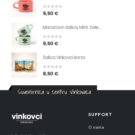
0
out of 5
9,50
€
Macaroon šalica, Mint Zelena
0
out of 5
9,50
€
Šalica Vinkovci korzo
0
out of 5
8,50
€
Suvenirnica u centru Vinkovaca
SUPPORT
O nama