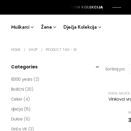
NOVO: ORION KOLEKCIJA
N
Muškarci
Žene
Dječja Kolekcija
HOME
SHOP
PRODUCT TAG -
91
Categories
Sortiraj po:
8300 years
(2)
Božićni
(20)
DUKSE
,
MAJICE
,
Vinkovci v
Ceker
(4)
dječja
(15)
0
Dukse
(6)
Gričo VK
(3)