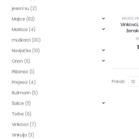
jeseni su
(2)
Majice
(82)
MAJICE
,
VR
Vinkovci
Markica
(4)
žensk
muškarci
(30)
0
Navijačka
(10)
Orion
(5)
Plišanac
(1)
Prikaži:
Privjesci
(4)
Ružmarin
(5)
Šalice
(11)
Torbe
(6)
Vinkovci
(7)
Vinkulja
(3)