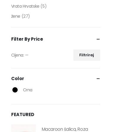
Vrata Hrvatske
(5)
žene
(27)
Filter By Price
Cijena:
—
Filtriraj
Color
Crna
FEATURED
Macaroon šalica, Roza