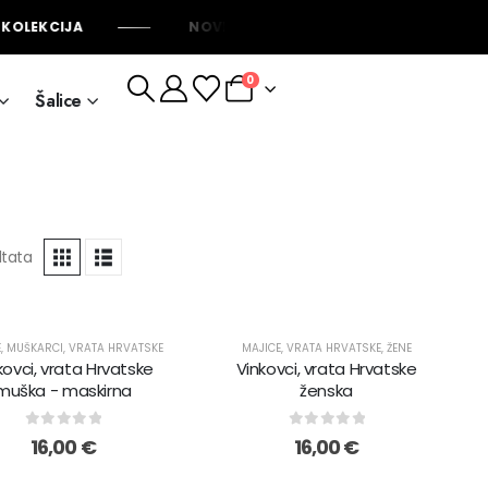
KOLEKCIJA
NOVE BOJE DUKSI DOSTUPNE ODMAH
0
Šalice
ltata
E
,
MUŠKARCI
,
VRATA HRVATSKE
MAJICE
,
VRATA HRVATSKE
,
ŽENE
kovci, vrata Hrvatske
Vinkovci, vrata Hrvatske
muška - maskirna
ženska
0
out of 5
0
out of 5
16,00
€
16,00
€