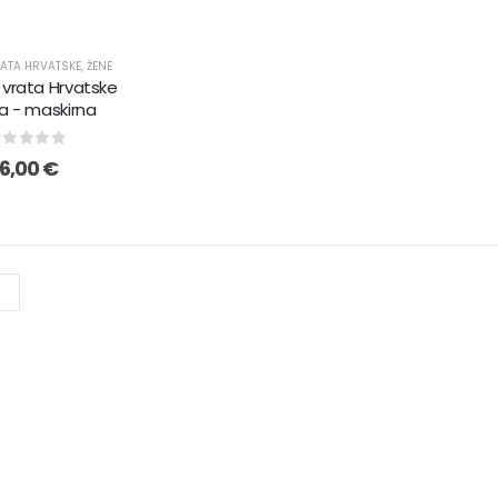
ATA HRVATSKE
,
ŽENE
, vrata Hrvatske
a - maskirna
out of 5
16,00
€