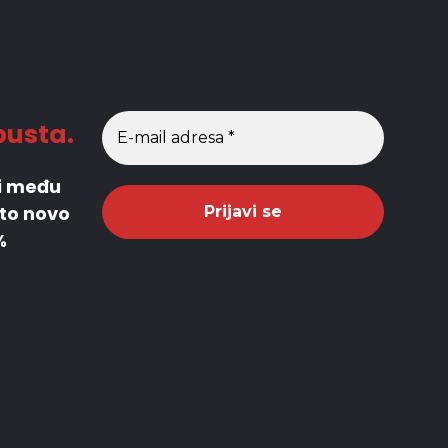
pusta.
di među
što novo
%