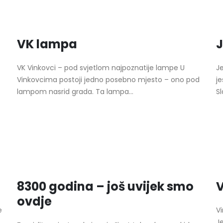
VK lampa
J
VK Vinkovci – pod svjetlom najpoznatije lampe U
J
Vinkovcima postoji jedno posebno mjesto – ono pod
j
lampom nasrid grada. Ta lampa...
Sl
8300 godina – još uvijek smo
V
ovdje
e
Vi
J