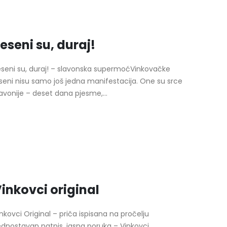
eseni su, duraj!
eseni su, duraj! – slavonska supermoćVinkovačke
eseni nisu samo još jedna manifestacija. One su srce
avonije – deset dana pjesme,...
inkovci original
nkovci Original – priča ispisana na pročelju
ednostavan natpis, jasna poruka – Vinkovci