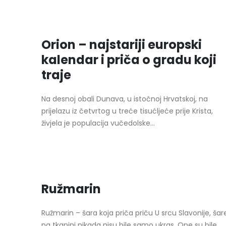
Orion – najstariji europski
kalendar i priča o gradu koji
traje
Na desnoj obali Dunava, u istočnoj Hrvatskoj, na
prijelazu iz četvrtog u treće tisućljeće prije Krista,
živjela je populacija vučedolske...
Ružmarin
Ružmarin – šara koja priča priču U srcu Slavonije, šar
na tkanini nikada nisu bile samo ukras. One su bile