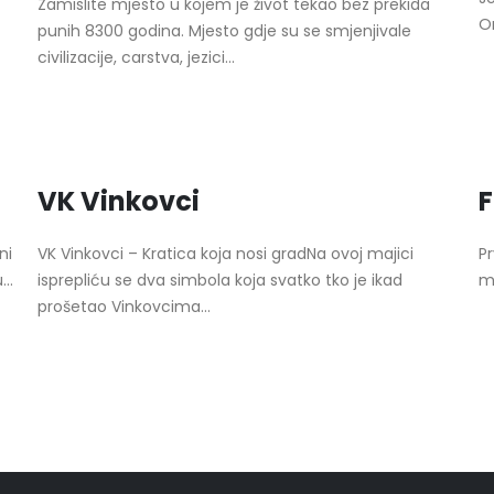
Zamislite mjesto u kojem je život tekao bez prekida
Or
punih 8300 godina. Mjesto gdje su se smjenjivale
civilizacije, carstva, jezici...
VK Vinkovci
F
ni
VK Vinkovci – Kratica koja nosi gradNa ovoj majici
Pr
..
isprepliću se dva simbola koja svatko tko je ikad
ma
prošetao Vinkovcima...