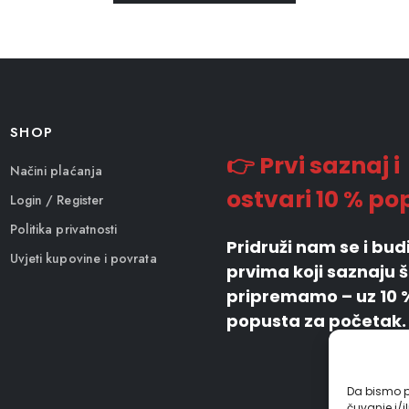
SHOP
👉 Prvi saznaj i
Načini plaćanja
ostvari 10 % po
Login / Register
Politika privatnosti
Pridruži nam se i bu
Uvjeti kupovine i povrata
prvima koji saznaju 
pripremamo – uz 10 
popusta za početak.
Da bismo pr
čuvanje i/i