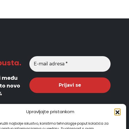
pusta.
di među
što novo
%
Upravljajte pristankom
užili najbolje iskustvo, koristimo tehnologije poput kolačića za
li pristup informacijama o uređaju. Suglasnost s ovim