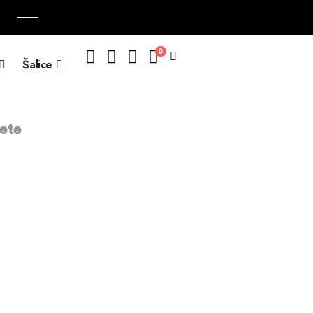
0
Šalice
ete